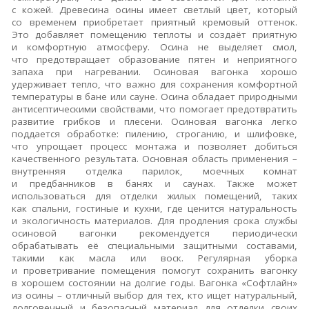
с кожей.
Древесина осины имеет светлый цвет, который
со временем приобретает приятный кремовый оттенок.
Это добавляет помещению теплоты и создаёт приятную
и комфортную атмосферу.
Осина не выделяет смол,
что предотвращает образование пятен и неприятного
запаха при нагревании.
Осиновая вагонка хорошо
удерживает тепло, что важно для сохранения комфортной
температуры в бане или сауне.
Осина обладает природными
антисептическими свойствами, что помогает предотвратить
развитие грибков и плесени.
Осиновая вагонка легко
поддается обработке: пилению, строганию, и шлифовке,
что упрощает процесс монтажа и позволяет добиться
качественного результата.
Основная область применения –
внутренняя отделка парилок, моечных комнат
и предбанников в банях и саунах.
Также может
использоваться для отделки жилых помещений, таких
как спальни, гостиные и кухни, где ценится натуральность
и экологичность материалов.
Для продления срока службы
осиновой вагонки рекомендуется периодически
обрабатывать её специальными защитными составами,
такими как масла или воск.
Регулярная уборка
и проветривание помещения помогут сохранить вагонку
в хорошем состоянии на долгие годы.
Вагонка «Софтлайн»
из осины – отличный выбор для тех, кто ищет натуральный,
долговечный и безопасный материал для отделки своих