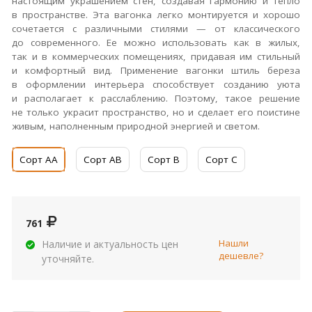
настоящим украшением стен, создавая гармонию и тепло
в пространстве. Эта вагонка легко монтируется и хорошо
сочетается с различными стилями — от классического
до современного. Ее можно использовать как в жилых,
так и в коммерческих помещениях, придавая им стильный
и комфортный вид. Применение вагонки штиль береза
в оформлении интерьера способствует созданию уюта
и располагает к расслаблению. Поэтому, такое решение
не только украсит пространство, но и сделает его поистине
живым, наполненным природной энергией и светом.
Сорт АА
Сорт АВ
Сорт В
Сорт С
761
Нашли
Наличие и актуальность цен
дешевле?
уточняйте.